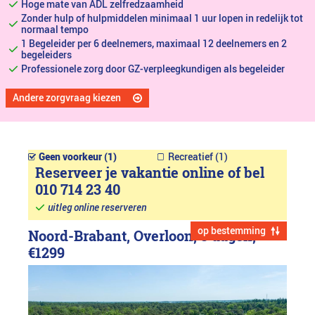
Hoge mate van ADL zelfredzaamheid
Zonder hulp of hulpmiddelen minimaal 1 uur lopen in redelijk tot
normaal tempo
1 Begeleider per 6 deelnemers, maximaal 12 deelnemers en 2
begeleiders
Professionele zorg door GZ-verpleegkundigen als begeleider
Andere zorgvraag kiezen
Geen voorkeur (1)
Recreatief (1)
Reserveer je vakantie online of bel
010 714 23 40
uitleg online reserveren
op bestemming
Noord-Brabant, Overloon, 8 dagen,
€1299