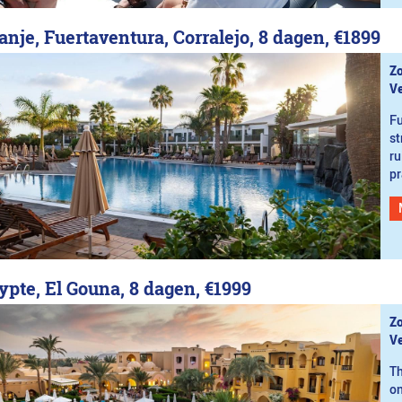
anje, Fuertaventura, Corralejo, 8 dagen,
€1899
Zo
Ve
Fu
st
ru
pr
ypte, El Gouna, 8 dagen,
€1999
Zo
Ve
Th
on