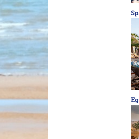
Sp
Eg