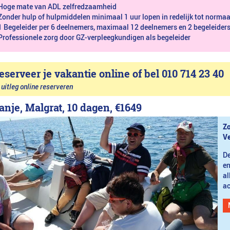
Hoge mate van ADL zelfredzaamheid
Zonder hulp of hulpmiddelen minimaal 1 uur lopen in redelijk tot norma
1 Begeleider per 6 deelnemers, maximaal 12 deelnemers en 2 begeleider
Professionele zorg door GZ-verpleegkundigen als begeleider
eserveer je vakantie online of bel 010 714 23 40
uitleg online reserveren
anje, Malgrat, 10 dagen,
€1649
Zo
Ve
De
en
al
ac